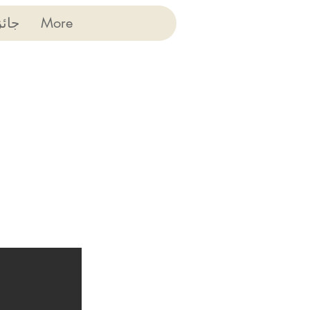
More
جائ